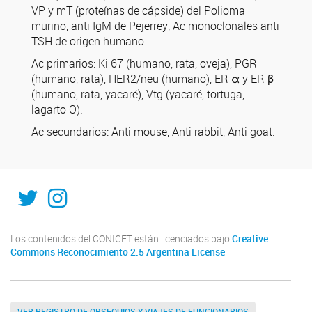
VP y mT (proteínas de cápside) del Polioma
murino, anti IgM de Pejerrey; Ac monoclonales anti
TSH de origen humano.
Ac primarios: Ki 67 (humano, rata, oveja), PGR
(humano, rata), HER2/neu (humano), ER α y ER β
(humano, rata, yacaré), Vtg (yacaré, tortuga,
lagarto O).
Ac secundarios: Anti mouse, Anti rabbit, Anti goat.
@ISAL_sfe
@isal_sfe
Los contenidos del CONICET están licenciados bajo
Creative
Commons Reconocimiento 2.5 Argentina License
VER REGISTRO DE OBSEQUIOS Y VIAJES DE FUNCIONARIOS