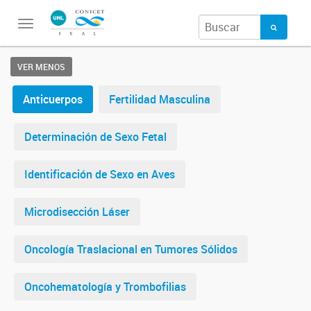
Toggle
navigation
VER MENOS
Anticuerpos
Fertilidad Masculina
Determinación de Sexo Fetal
Identificación de Sexo en Aves
Microdisección Láser
Oncología Traslacional en Tumores Sólidos
Oncohematología y Trombofilias