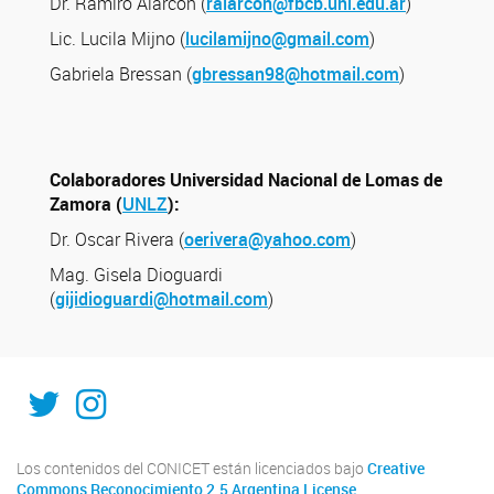
Dr. Ramiro Alarcón (
ralarcon@fbcb.unl.edu.ar
)
Lic. Lucila Mijno (
lucilamijno@gmail.com
)
Gabriela Bressan (
gbressan98@hotmail.com
)
Colaboradores Universidad Nacional de Lomas de
Zamora (
UNLZ
):
Dr. Oscar Rivera (
oerivera@yahoo.com
)
Mag. Gisela Dioguardi
(
gijidioguardi@hotmail.com
)
@ISAL_sfe
@isal_sfe
Los contenidos del CONICET están licenciados bajo
Creative
Commons Reconocimiento 2.5 Argentina License