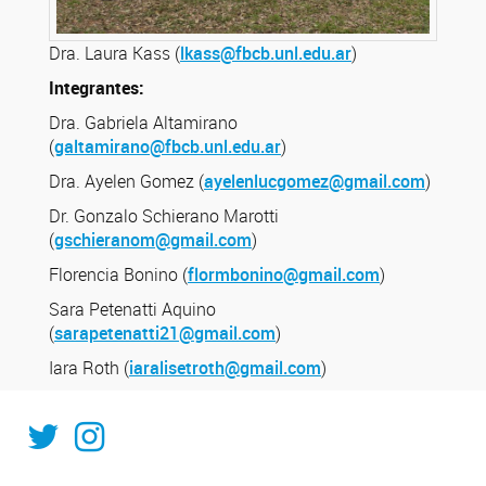
Dra. Laura Kass (
lkass@fbcb.unl.edu.ar
)
Integrantes:
Dra. Gabriela Altamirano
(
galtamirano@fbcb.unl.edu.ar
)
Dra. Ayelen Gomez (
ayelenlucgomez@gmail.com
)
Dr. Gonzalo Schierano Marotti
(
gschieranom@gmail.com
)
Florencia Bonino (
flormbonino@gmail.com
)
Sara Petenatti Aquino
(
sarapetenatti21@gmail.com
)
Iara Roth (
iaralisetroth@gmail.com
)
@ISAL_sfe
@isal_sfe